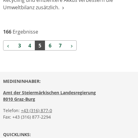
Recycling und effizientere Akkus verbessern die
Umweltbilanz zusätzlich.
166
Ergebnisse
Zurück
Weiter
3
4
5
6
7
MEDIENINHABER:
Amt der Steiermärkischen Landesregierung
8010 Graz-Burg
Telefon:
+43 (316) 877-0
Fax: +43 (316) 877-2294
QUICKLINKS: