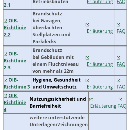
Betriebsbauten
Erläuterung
FAQ
2.1
Brandschutz
OIB-
bei Garagen,
Richtlinie
überdachten
Erläuterung
FAQ
2.2
Stellplätzen und
Parkdecks
Brandschutz
OIB-
bei Gebäuden mit
Richtlinie
einem Fluchtniveau
Erläuterung
FAQ
2.3
von mehr als 22m
OIB-
Hygiene, Gesundheit
Richtlinie 3
und Umweltschutz
Erläuterung
FAQ
OIB-
Nutzungssicherheit und
Richtlinie
Barriefreiheit
Erläuterung
FAQ
4
weitere unterstützende
Unterlagen/Zeichnungen